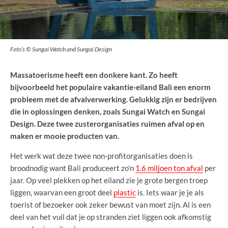
Foto’s © Sungai Watch and Sungai Design
Massatoerisme heeft een donkere kant. Zo heeft
bijvoorbeeld het populaire vakantie-eiland Bali een enorm
probleem met de afvalverwerking. Gelukkig zijn er bedrijven
die in oplossingen denken, zoals Sungai Watch en Sungai
Design. Deze twee zusterorganisaties ruimen afval op en
maken er mooie producten van.
Het werk wat deze twee non-profitorganisaties doen is
broodnodig want Bali produceert zo’n
1.6 miljoen ton afval
per
jaar. Op veel plekken op het eiland zie je grote bergen troep
liggen, waarvan een groot deel
plastic
is. Iets waar je je als
toerist of bezoeker ook zeker bewust van moet zijn. Al is een
deel van het vuil dat je op stranden ziet liggen ook afkomstig