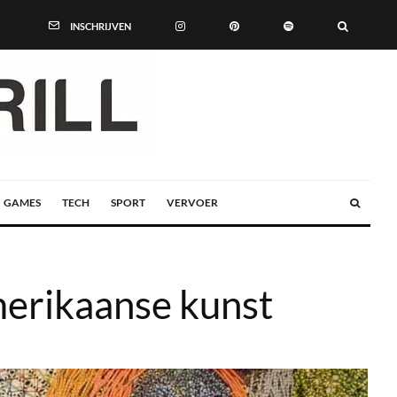
INSCHRIJVEN
GAMES
TECH
SPORT
VERVOER
merikaanse kunst