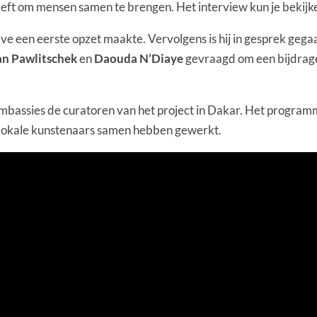
eeft om mensen samen te brengen. Het interview kun je bekijke
ave een eerste opzet maakte. Vervolgens is hij in gesprek ge
n Pawlitschek
en
Daouda N’Diaye
gevraagd om een bijdrage
mbassies de curatoren van het project in Dakar. Het programm
lokale kunstenaars samen hebben gewerkt.