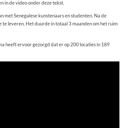
n in de video onder deze tekst.
gaan met Senegalese kunstenaars en studenten. Na de
 te leveren. Het duurde in totaal 3 maanden om het ruim
a heeft ervoor gezorgd dat er op 200 locaties in 189