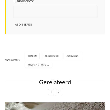
E-mailadres
*
ABONNEREN
HAKEN
INNSBRUCK
LABYRINT
ONDERWERPEN
NUMEN / FOR USE
Gerelateerd