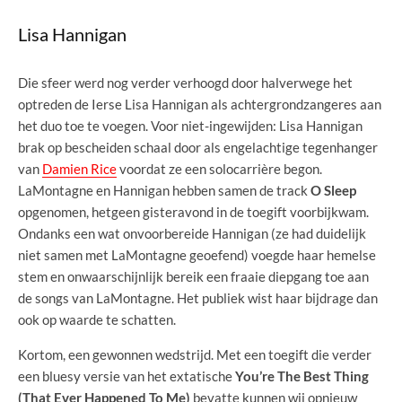
Lisa Hannigan
Die sfeer werd nog verder verhoogd door halverwege het
optreden de Ierse Lisa Hannigan als achtergrondzangeres aan
het duo toe te voegen. Voor niet-ingewijden: Lisa Hannigan
brak op bescheiden schaal door als engelachtige tegenhanger
van
Damien Rice
voordat ze een solocarrière begon.
LaMontagne en Hannigan hebben samen de track
O Sleep
opgenomen, hetgeen gisteravond in de toegift voorbijkwam.
Ondanks een wat onvoorbereide Hannigan (ze had duidelijk
niet samen met LaMontagne geoefend) voegde haar hemelse
stem en onwaarschijnlijk bereik een fraaie diepgang toe aan
de songs van LaMontagne. Het publiek wist haar bijdrage dan
ook op waarde te schatten.
Kortom, een gewonnen wedstrijd. Met een toegift die verder
een bluesy versie van het extatische
You’re The Best Thing
(That Ever Happened To Me)
bevatte kunnen wij opnieuw