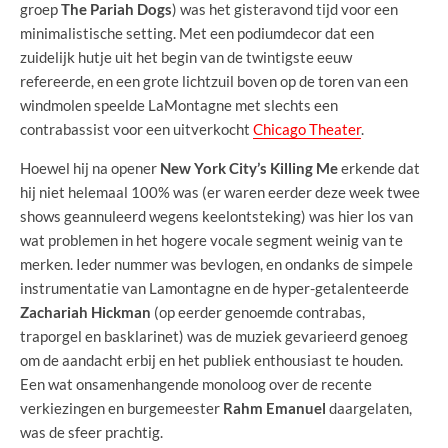
groep
The Pariah Dogs
) was het gisteravond tijd voor een
minimalistische setting. Met een podiumdecor dat een
zuidelijk hutje uit het begin van de twintigste eeuw
refereerde, en een grote lichtzuil boven op de toren van een
windmolen speelde LaMontagne met slechts een
contrabassist voor een uitverkocht
Chicago Theater
.
Hoewel hij na opener
New York City’s Killing Me
erkende dat
hij niet helemaal 100% was (er waren eerder deze week twee
shows geannuleerd wegens keelontsteking) was hier los van
wat problemen in het hogere vocale segment weinig van te
merken. Ieder nummer was bevlogen, en ondanks de simpele
instrumentatie van Lamontagne en de hyper-getalenteerde
Zachariah Hickman
(op eerder genoemde contrabas,
traporgel en basklarinet) was de muziek gevarieerd genoeg
om de aandacht erbij en het publiek enthousiast te houden.
Een wat onsamenhangende monoloog over de recente
verkiezingen en burgemeester
Rahm Emanuel
daargelaten,
was de sfeer prachtig.