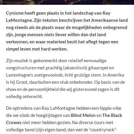
Cynisme heeft geen plaats in het landschap van Ray
LaMontagne. Zijn teksten beschrijven het Amerikaanse land
nog steeds als de plaats waar de mogelijkheden onbegrensd
zijn, jonge mensen niets liever willen dan dat land
verkennen, en waar materieel bezit het aflegt tegen een
simpel leven met hard werken.
Zijn muziek is gekenmerkt door relatief eenvoudige
songstructuren met prachtig (akoestisch) gitaarspel en
Lamontagne’s zoetgevooisde, licht gruizige stem. In Amerika
is hij Groot, daarbuiten een stuk onbekender. Op basis van de
show en de persoonlijkheid die wij gisteravond zagen is dit
volledig onterecht.
De optredens van Ray LaMontagne hebben een hippie-vibe
die we sinds de hoogtijdagen van
Blind Melon
en
The Black
Crowes
niet meer hebben gezien. Na diverse tours met
volledige band (zijn eigen band, dan wel de “countryrock”-