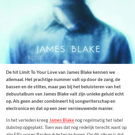
De hit Limit To Your Love van James Blake kennen we
allemaal. Het prachtige nummer valt op door de zang, de
bassen en de stiltes, maar pas bij het beluisteren van het
debuutalbum van James Blake valt zijn unieke geluid echt
op. Als geen ander combineert hij songwriterschap en
electronica en dat op een zeer vernieuwende manier.
In het verleden kreeg
James Blake
nog regelmatig het label
dubstep opgeplakt. Toen was dat nog redelijk terecht want op
zijn EP’s waren flarden dubstep te horen. Op dit album is dat