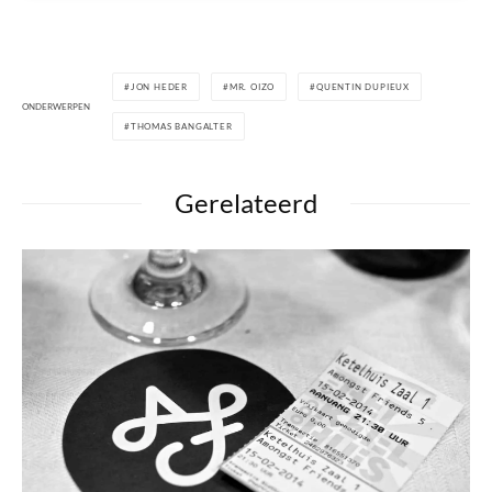
JON HEDER
MR. OIZO
QUENTIN DUPIEUX
ONDERWERPEN
THOMAS BANGALTER
Gerelateerd