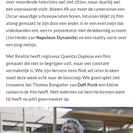
over moordende televisies wel ziet zitten, maar daarbij wel
een voorwaarde stelt: binnen 48 uur moet de cameraman een
Oscar-waardige schreeuw laten horen. Intussen blijkt zij film
allang gemaakt te zijn door een ander, is er een everzwijn dat
videobanden eet, een tv-presentator met denkbeeldig eczeem
(Jon Heder van
Napoleon Dynamite
) en een reality-serie over
een jong meisje.
Met Réalité heeft regisseur Quentin Dupieux een film
gemaakt die niet te begrijpen valt, maar wel constant
vermakelijk is. Wie zijn hersens eens flink wil laten kraken
moet deze week echt naar de bioscoop. Wie goed oplet ziet
trouwens dat Thomas Bangalter van
Daft Punk
een kleine
cameo in de film heeft. Niet iedereen zal hem herkennen want
hij heeft nu juist geen masker op.