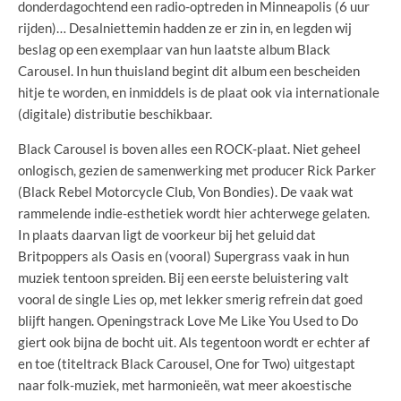
donderdagochtend een radio-optreden in Minneapolis (6 uur
rijden)… Desalniettemin hadden ze er zin in, en legden wij
beslag op een exemplaar van hun laatste album Black
Carousel. In hun thuisland begint dit album een bescheiden
hitje te worden, en inmiddels is de plaat ook via internationale
(digitale) distributie beschikbaar.
Black Carousel is boven alles een ROCK-plaat. Niet geheel
onlogisch, gezien de samenwerking met producer Rick Parker
(Black Rebel Motorcycle Club, Von Bondies). De vaak wat
rammelende indie-esthetiek wordt hier achterwege gelaten.
In plaats daarvan ligt de voorkeur bij het geluid dat
Britpoppers als Oasis en (vooral) Supergrass vaak in hun
muziek tentoon spreiden. Bij een eerste beluistering valt
vooral de single Lies op, met lekker smerig refrein dat goed
blijft hangen. Openingstrack Love Me Like You Used to Do
giert ook bijna de bocht uit. Als tegentoon wordt er echter af
en toe (titeltrack Black Carousel, One for Two) uitgestapt
naar folk-muziek, met harmonieën, wat meer akoestische