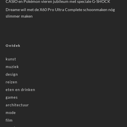
CASIO en Pokémon vieren jubileum met speciale G-SHOCK
Dreame wil met de X60 Pro Ultra Complete schoonmaken nóg
slimmer maken
Ontdek
kunst
muziek
design
reizen
eten en drinken
games
architectuur
mode
film