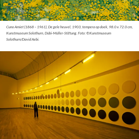
Cuno Amiet (1868 – 1961), De gele heuvel, 1903, tempera op doek, 98.0 x 72.0 cm,
Kunstmuseum Solothurn, Dübi-Müller-Stiftung. Foto: ©Kunstmuseum
Solothurn/David Aebi.