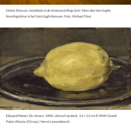
Olafur Eliasson, installatie in de tentoonstelling Geel. Meer dan Van Goghs
lievelingskleur in het Van Gogh Museum. Foto: Michael Floor.
Edouard Manet, De citroen, 1880, olieverf op doek, 14 × 22 cm © RMN-Grand
Palais (Musée d’Orsay) / Hervé Lewandowski