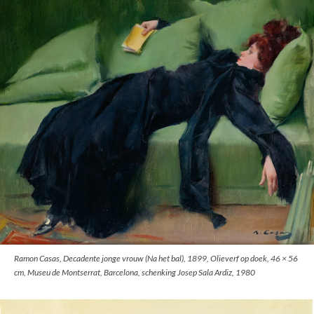
Ramon Casas, Decadente jonge vrouw (Na het bal), 1899, Olieverf op doek, 46 × 56
cm, Museu de Montserrat, Barcelona, schenking Josep Sala Ardiz, 1980