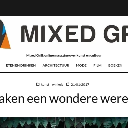
Mixed Grill: online magazine over kunst en cultuur
ETEN EN DRINKEN
ARCHITECTUUR
MODE
FILM
BOEKEN
kunst
winkels
21/01/2017
aken een wondere werel