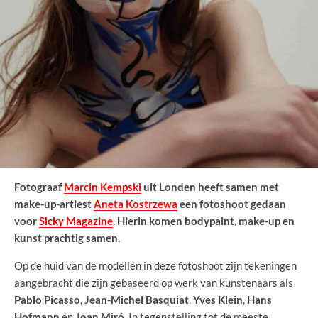
Fotograaf
Marcin Kempski
uit Londen heeft samen met
make-up-artiest
Aneta Kostrzewa
een fotoshoot gedaan
voor
Sicky Magazine
. Hierin komen bodypaint, make-up en
kunst prachtig samen.
Op de huid van de modellen in deze fotoshoot zijn tekeningen
aangebracht die zijn gebaseerd op werk van kunstenaars als
Pablo Picasso
,
Jean-Michel Basquiat
,
Yves Klein
,
Hans
Hofmann
en
Joan Miró
. In tegenstelling tot de meeste