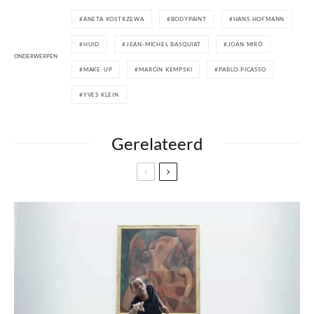
ANETA KOSTRZEWA
BODYPAINT
HANS HOFMANN
HUID
JEAN-MICHEL BASQUIAT
JOAN MIRÓ
ONDERWERPEN
MAKE-UP
MARCIN KEMPSKI
PABLO PICASSO
YVES KLEIN
Gerelateerd