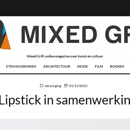
Mixed Grill: online magazine over kunst en cultuur
ETEN EN DRINKEN
ARCHITECTUUR
MODE
FILM
BOEKEN
verzorging
01/12/2021
pstick in samenwerking