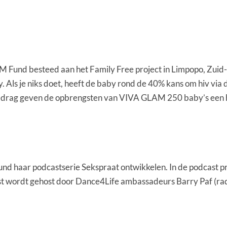
und besteed aan het Family Free project in Limpopo, Zuid-Afr
 Als je niks doet, heeft de baby rond de 40% kans om hiv via 
drag geven de opbrengsten van VIVA GLAM 250 baby’s een hiv
und haar podcastserie Sekspraat ontwikkelen. In de podcast 
ast wordt gehost door Dance4Life ambassadeurs Barry Paf (ra