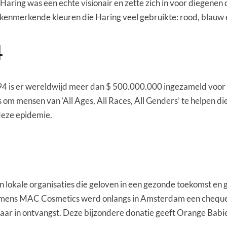
Haring was een echte visionair en zette zich in voor diegenen
de kenmerkende kleuren die Haring veel gebruikte: rood, blauw 
4
 is er wereldwijd meer dan $ 500.000.000 ingezameld voor h
m mensen van ‘All Ages, All Races, All Genders’ te helpen di
deze epidemie.
lokale organisaties die geloven in een gezonde toekomst en g
mens MAC Cosmetics werd onlangs in Amsterdam een cheque
ar in ontvangst. Deze bijzondere donatie geeft Orange Babie