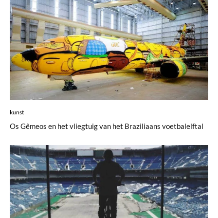
kunst
Os Gêmeos en het vliegtuig van het Braziliaans voetbalelftal