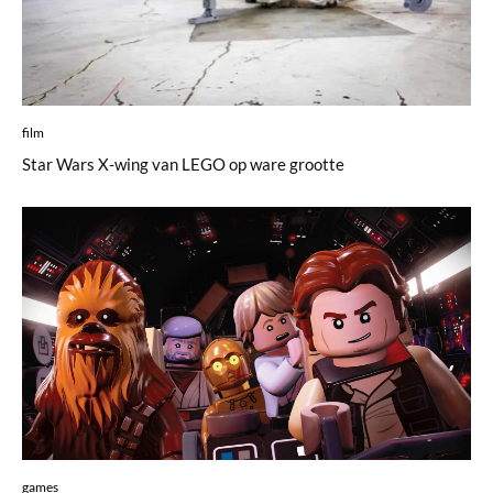
film
Star Wars X-wing van LEGO op ware grootte
games