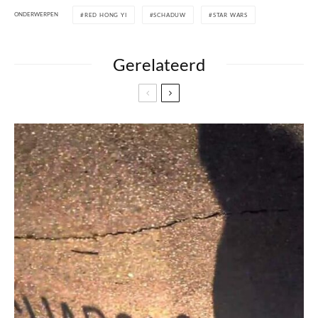
ONDERWERPEN
RED HONG YI
SCHADUW
STAR WARS
Gerelateerd