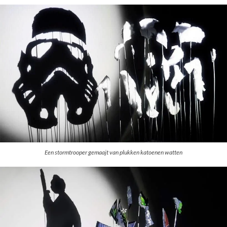
Een stormtrooper gemaajt van plukken katoenen watten