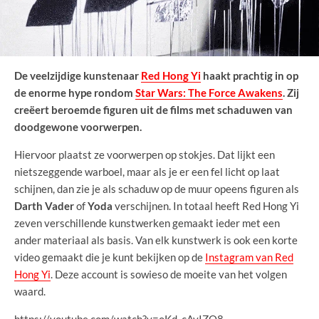
De veelzijdige kunstenaar
Red Hong Yi
haakt prachtig in op
de enorme hype rondom
Star Wars: The Force Awakens
. Zij
creëert beroemde figuren uit de films met schaduwen van
doodgewone voorwerpen.
Hiervoor plaatst ze voorwerpen op stokjes. Dat lijkt een
nietszeggende warboel, maar als je er een fel licht op laat
schijnen, dan zie je als schaduw op de muur opeens figuren als
Darth Vader
of
Yoda
verschijnen. In totaal heeft Red Hong Yi
zeven verschillende kunstwerken gemaakt ieder met een
ander materiaal als basis. Van elk kunstwerk is ook een korte
video gemaakt die je kunt bekijken op de
Instagram van Red
Hong Yi
. Deze account is sowieso de moeite van het volgen
waard.
https://youtube.com/watch?v=oKd_cAvIZO8