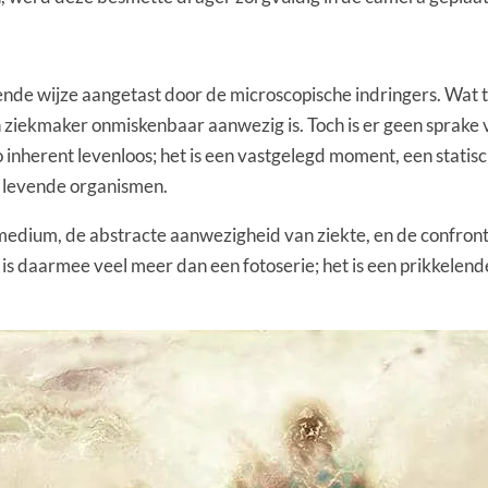
gende wijze aangetast door de microscopische indringers. Wat t
iekmaker onmiskenbaar aanwezig is. Toch is er geen sprake va
oto inherent levenloos; het is een vastgelegd moment, een stat
k levende organismen.
medium, de abstracte aanwezigheid van ziekte, en de confronta
is daarmee veel meer dan een fotoserie; het is een prikkelend