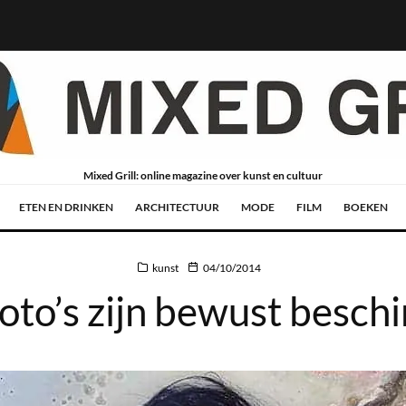
Mixed Grill: online magazine over kunst en cultuur
ETEN EN DRINKEN
ARCHITECTUUR
MODE
FILM
BOEKEN
kunst
04/10/2014
oto’s zijn bewust besc