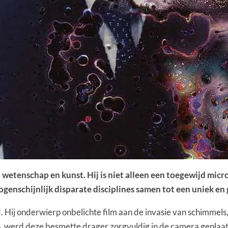
etenschap en kunst. Hij is niet alleen een toegewijd micro
ogenschijnlijk disparate disciplines samen tot een uniek en
 Hij onderwierp onbelichte film aan de invasie van schimmel
, werd deze besmette drager zorgvuldig in de camera geplaats