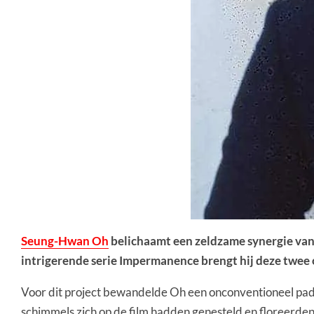
Seung-Hwan Oh
belichaamt een zeldzame synergie van w
intrigerende serie
Impermanence
brengt hij deze twee 
Voor dit project bewandelde Oh een onconventioneel pad.
schimmels zich op de film hadden genesteld en floreerden