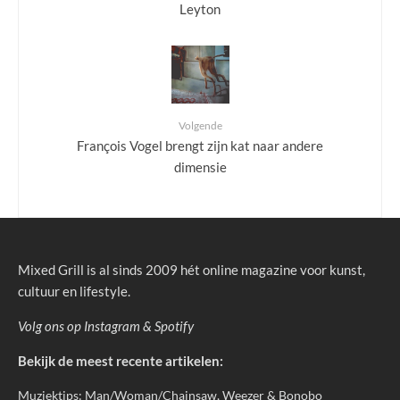
Leyton
Volgende
François Vogel brengt zijn kat naar andere
dimensie
Mixed Grill is al sinds 2009 hét online magazine voor kunst,
cultuur en lifestyle.
Volg ons op
Instagram
&
Spotify
Bekijk de meest recente artikelen:
Muziektips: Man/Woman/Chainsaw, Weezer & Bonobo