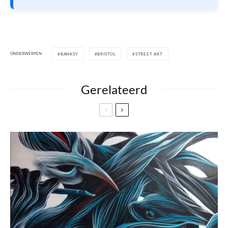
ONDERWERPEN
BANKSY
BRISTOL
STREET ART
Gerelateerd