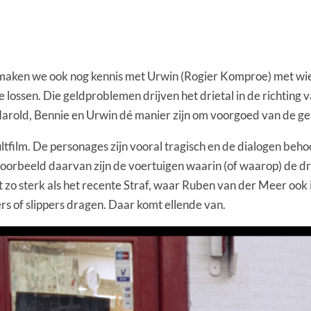
 maken we ook nog kennis met Urwin (Rogier Komproe) met wie h
te lossen. Die geldproblemen drijven het drietal in de richting
 Harold, Bennie en Urwin dé manier zijn om voorgoed van de ge
ltfilm. De personages zijn vooral tragisch en de dialogen beho
oorbeeld daarvan zijn de voertuigen waarin (of waarop) de drie
et zo sterk als het recente Straf, waar Ruben van der Meer oo
ers of slippers dragen. Daar komt ellende van.