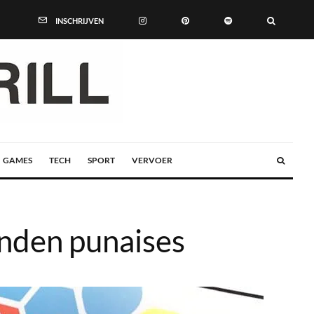
INSCHRIJVEN
GAMES
TECH
SPORT
VERVOER
nden punaises