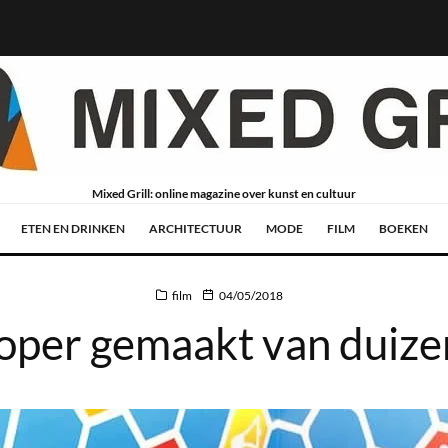
Mixed Grill: online magazine over kunst en cultuur
ETEN EN DRINKEN
ARCHITECTUUR
MODE
FILM
BOEKEN
film
04/05/2018
oper gemaakt van duize