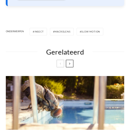
ONDERWERPEN
INSECT
MACROLENS
SLOW MOTION
Gerelateerd