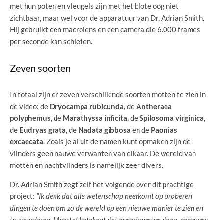
met hun poten en vleugels zijn met het blote oog niet
zichtbaar, maar wel voor de apparatuur van Dr. Adrian Smith.
Hij gebruikt een macrolens en een camera die 6.000 frames
per seconde kan schieten.
Zeven soorten
In totaal zijn er zeven verschillende soorten motten te zien in
de video: de
Dryocampa rubicunda
, de
Antheraea
polyphemus
, de
Marathyssa inficita
, de
Spilosoma virginica
,
de
Eudryas grata
, de
Nadata gibbosa
en de
Paonias
excaecata
. Zoals je al uit de namen kunt opmaken zijn de
vlinders geen nauwe verwanten van elkaar. De wereld van
motten en nachtvlinders is namelijk zeer divers.
Dr. Adrian Smith zegt zelf het volgende over dit prachtige
project:
“Ik denk dat alle wetenschap neerkomt op proberen
dingen te doen om zo de wereld op een nieuwe manier te zien en
te waarderen. Meestal betekent dat experimenten doen, gegevens