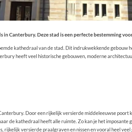
als in Canterbury. Deze stad is een perfecte bestemming voo
oemde kathedraal van de stad. Dit indrukwekkende gebouw hee
rbury heeft veel historische gebouwen, moderne architectuur,
 Canterbury. Door een rijkelijk versierde middeleeuwse poort 
aar de kathedraal heeft alle ruimte. Zo kan je het imposante 
jkelijk versierde praalgraven en nissen en vooral heel veel g