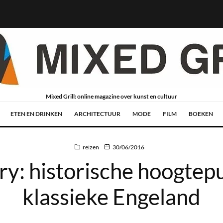
Mixed Grill: online magazine over kunst en cultuur
ETEN EN DRINKEN
ARCHITECTUUR
MODE
FILM
BOEKEN
reizen
30/06/2016
y: historische hoogtepu
klassieke Engeland