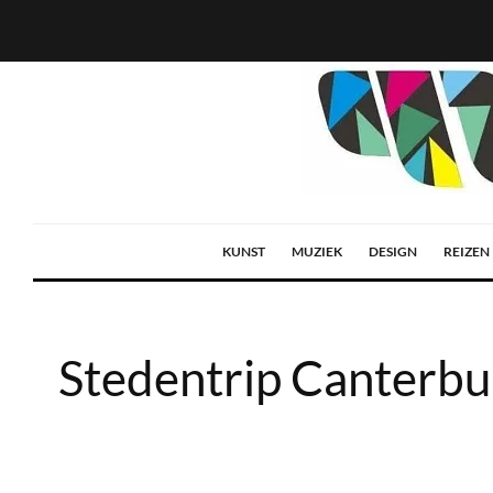
KUNST
MUZIEK
DESIGN
REIZEN
Stedentrip Canterbur