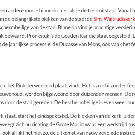
 een andere mooie binnenkomer als je de trein uitstapt. Vanaf 
van de belangrijkste plekken van de stad: de
Sint-Waltrudisker
hermheilige van de stad. Binnenin vind je prachtige versieri
jk bewaard. Pronkstuk is de Gouden Kar die staat opgesteld. D
dens de jaarlijkse processie: de Ducasse van Mons, ook vaak he
om het Pinksterweekend plaatsvindt. Het is zo’n bijzonder fe
 eeuwenoud, worden bijgewoond door duizenden mensen. De rel
ns door de stad gereden. De beschermheilige is even weer on
erk staat, start het eindspektakel. De klokken van de kerk lui
eweegt zich nu richting de Grote Markt waar een wedstrijd tu
ook al lijkt het niet zo, de uitkomst van nauw gevolgde instru