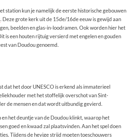
het station kun je namelijk de eerste historische gebouwen
k
. Deze grote kerk uit de 15de/16de eeuw is gewijd aan
ngen, beelden en glas-in-loodramen. Ook worden hier het
it is een houten rijtuig versierd met engelen en gouden
t feest van Doudou genoemd.
est dat het door UNESCO is erkend als immaterieel
iekhouder met het stoffelijk overschot van Sint-
der de mensen en dat wordt uitbundig gevierd.
den en het deuntje van de Doudou klinkt, waarop het
ssen goed en kwaad zal plaatsvinden. Aan het spel doen
cties. Tijdens de hevige strijd moeten toeschouwers