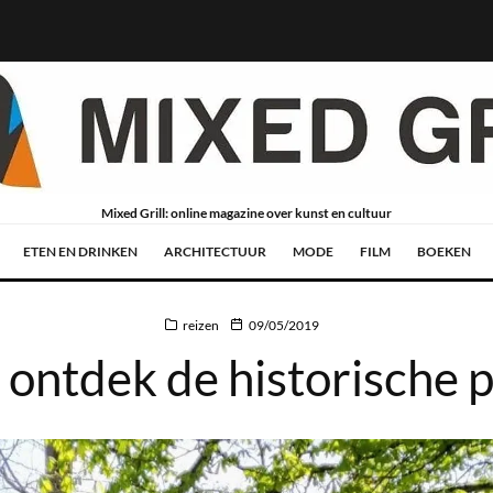
Mixed Grill: online magazine over kunst en cultuur
ETEN EN DRINKEN
ARCHITECTUUR
MODE
FILM
BOEKEN
reizen
09/05/2019
 ontdek de historische p