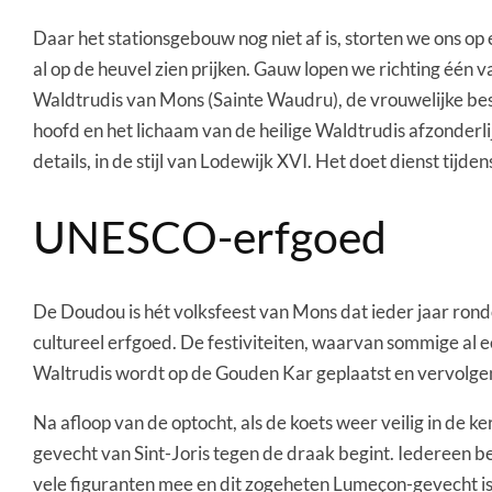
Daar het stationsgebouw nog niet af is, storten we ons op
al op de heuvel zien prijken. Gauw lopen we richting één 
Waldtrudis van Mons (Sainte Waudru), de vrouwelijke besc
hoofd en het lichaam van de heilige Waldtrudis afzonderli
details, in de stijl van Lodewijk XVI. Het doet dienst tij
UNESCO-erfgoed
De Doudou is hét volksfeest van Mons dat ieder jaar rond
cultureel erfgoed. De festiviteiten, waarvan sommige al
Waltrudis wordt op de Gouden Kar geplaatst en vervolge
Na afloop van de optocht, als de koets weer veilig in de k
gevecht van Sint-Joris tegen de draak begint. Iedereen b
vele figuranten mee en dit zogeheten Lumeçon-gevecht is, 