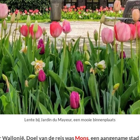
Lente bij Jardin du Mayeur, een mooie binnenplaats
 Wallonië. Doel van de reis was
Mons
, een aangename stad