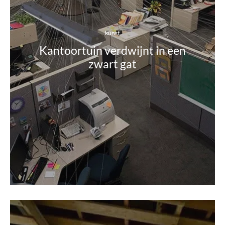
kunst
Kantoortuin verdwijnt in een
zwart gat