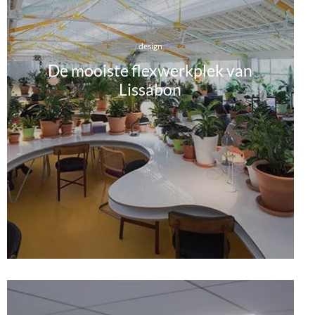
design
De mooiste flexwerkplek van
Lissabon