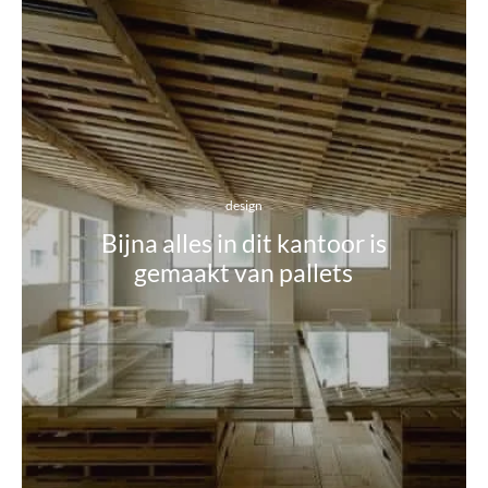
design
Bijna alles in dit kantoor is
gemaakt van pallets