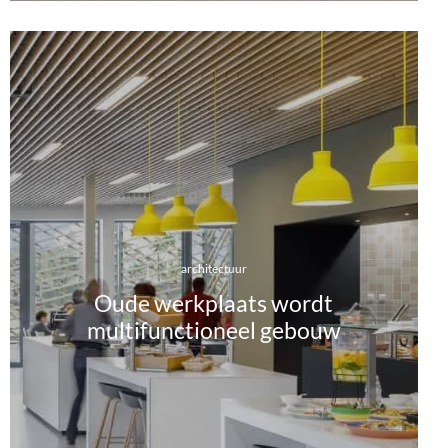
architectuur
Oude werkplaats wordt
multifunctioneel gebouw