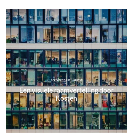
architectuur
kunst
Een visuele raamvertelling door
Kosten