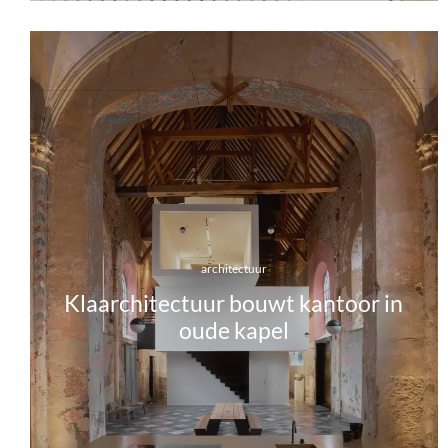
architectuur
Klaarchitectuur bouwt kantoor in
oude kapel