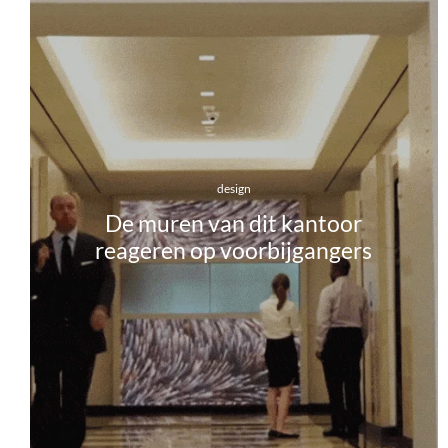
design
De muren van dit kantoor
reageren op voorbijgangers