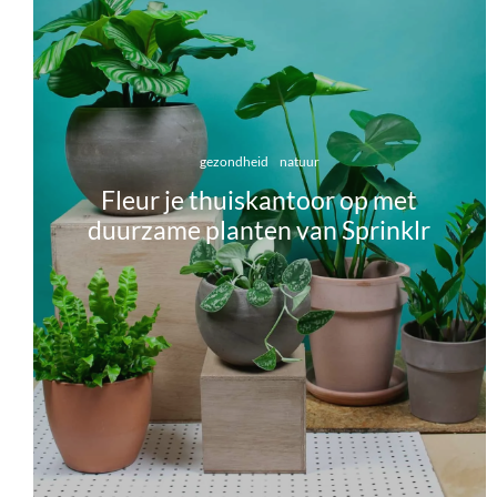
gezondheid
natuur
Fleur je thuiskantoor op met
duurzame planten van Sprinklr