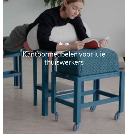
design
Kantoormeubelen voor luie
thuiswerkers