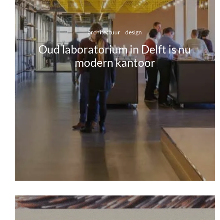
architectuur
design
Oud laboratorium in Delft is nu
modern kantoor