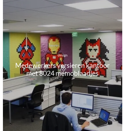
design
Medewerkers versieren kantoor
met 8024 memoblaadjes