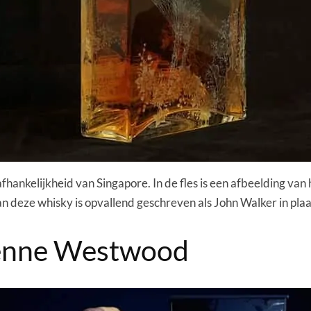
hankelijkheid van Singapore. In de fles is een afbeelding van
 deze whisky is opvallend geschreven als John Walker in plaa
ienne Westwood