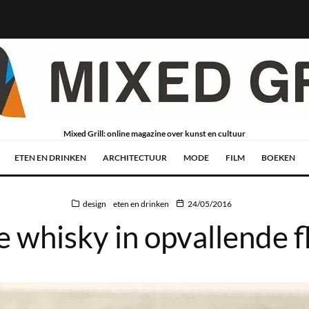
Mixed Grill: online magazine over kunst en cultuur
ETEN EN DRINKEN
ARCHITECTUUR
MODE
FILM
BOEKEN
design
eten en drinken
24/05/2016
 whisky in opvallende f