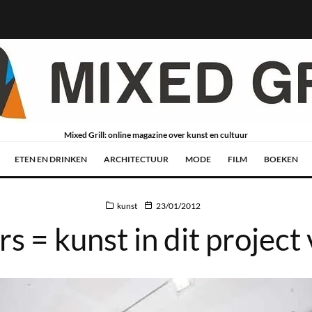
Mixed Grill: online magazine over kunst en cultuur
ETEN EN DRINKEN
ARCHITECTUUR
MODE
FILM
BOEKEN
kunst
23/01/2012
rs = kunst in dit projec