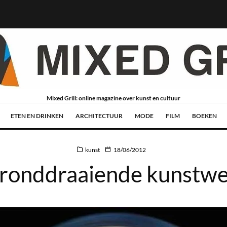
Mixed Grill: online magazine over kunst en cultuur
ETEN EN DRINKEN
ARCHITECTUUR
MODE
FILM
BOEKEN
kunst
18/06/2012
 ronddraaiende kunstw