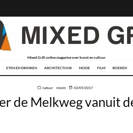
Mixed Grill: online magazine over kunst en cultuur
ETEN EN DRINKEN
ARCHITECTUUR
MODE
FILM
BOEKEN
natuur
reizen
02/05/2017
r de Melkweg vanuit de