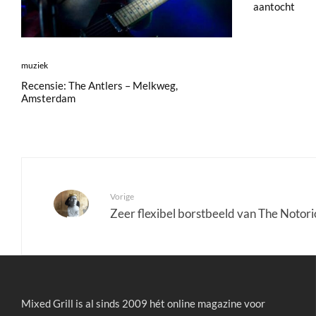
aantocht
muziek
Recensie: The Antlers – Melkweg,
Amsterdam
Vorige
Zeer flexibel borstbeeld van The Notorio
Mixed Grill is al sinds 2009 hét online magazine voor