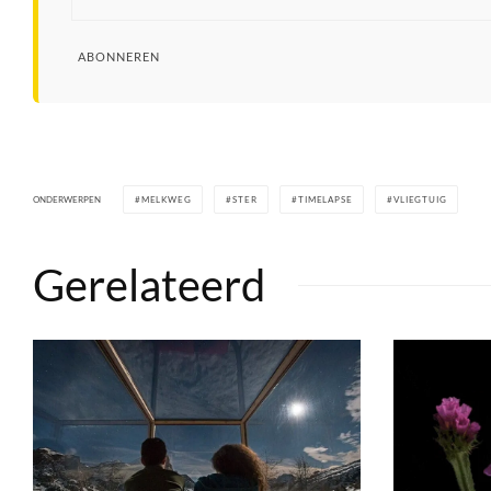
ABONNEREN
ONDERWERPEN
MELKWEG
STER
TIMELAPSE
VLIEGTUIG
Gerelateerd