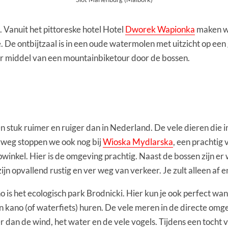
o. Vanuit het pittoreske hotel Hotel
Dworek Wapionka
maken we
. De ontbijtzaal is in een oude watermolen met uitzicht op een
oor middel van een mountainbiketour door de bossen.
een stuk ruimer en ruiger dan in Nederland. De vele dieren die
weg stoppen we ook nog bij
Wioska Mydlarska
, een prachti
pwinkel. Hier is de omgeving prachtig. Naast de bossen zijn e
zijn opvallend rustig en ver weg van verkeer. Je zult alleen af 
is het ecologisch park Brodnicki. Hier kun je ook perfect wa
n kano (of waterfiets) huren. De vele meren in de directe omge
eer dan de wind, het water en de vele vogels. Tijdens een to