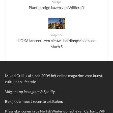
Vorige
Plantaardige kazen van Willicroft
Volgende
HOKA lanceert een nieuwe hardloopschoen: de
Mach 5
Mixed Grill is al sinds 2009 hét online magazine voor kunst,
cultuur en lifestyle.
Volg ons op
Instagram
&
Spotify
Bekijk de meest recente artikelen:
Klassieke iconen in de Herfst/Winter-collectie van Carhartt WIP