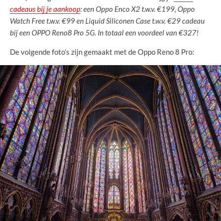
cadeaus bij je aankoop
: een Oppo Enco X2 t.w.v. €199, Oppo
Watch Free t.w.v. €99 en Liquid Siliconen Case t.w.v. €29 cadeau
bij een OPPO Reno8 Pro 5G. In totaal een voordeel van €327!
De volgende foto’s zijn gemaakt met de Oppo Reno 8 Pro: