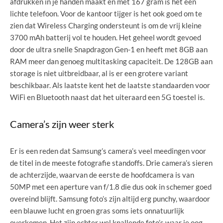
afdrukken in je handen maakt en met 167 gram is het een
lichte telefoon. Voor de kantoor tijger is het ook goed om te
zien dat Wireless Charging ondersteunt is om de vrij kleine
3700 mAh batterij vol te houden. Het geheel wordt gevoed
door de ultra snelle Snapdragon Gen-1 en heeft met 8GB aan
RAM meer dan genoeg multitasking capaciteit. De 128GB aan
storage is niet uitbreidbaar, al is er een grotere variant
beschikbaar. Als laatste kent het de laatste standaarden voor
WiFi en Bluetooth naast dat het uiteraard een 5G toestel is.
Camera’s zijn weer sterk
Er is een reden dat Samsung’s camera’s veel meedingen voor
de titel in de meeste fotografie standoffs. Drie camera’s sieren
de achterzijde, waarvan de eerste de hoofdcamera is van
50MP met een aperture van f/1.8 die dus ook in schemer goed
overeind blijft. Samsung foto’s zijn altijd erg punchy, waardoor
een blauwe lucht en groen gras soms iets onnatuurlijk
overkomen. Het zijn echter wel knallende foto’s waar je oog