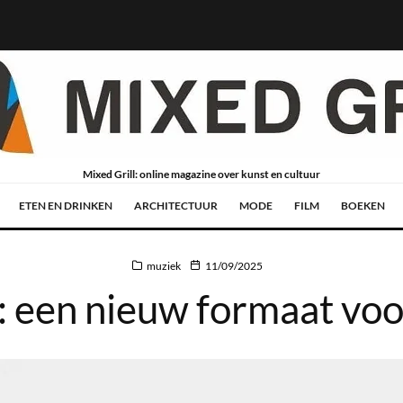
Mixed Grill: online magazine over kunst en cultuur
ETEN EN DRINKEN
ARCHITECTUUR
MODE
FILM
BOEKEN
muziek
11/09/2025
: een nieuw formaat voo