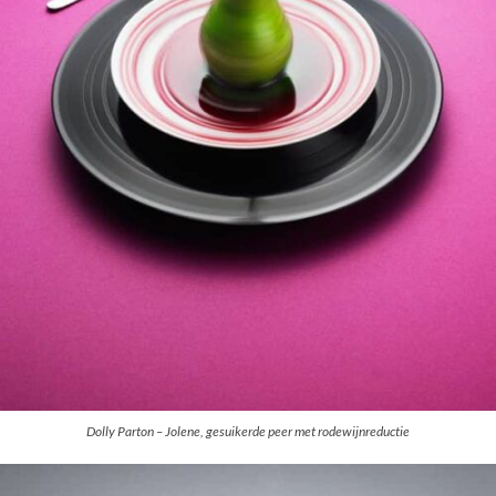
Dolly Parton – Jolene, gesuikerde peer met rodewijnreductie