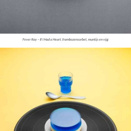
Fever Ray – If I Had a Heart; frambozensorbet, muntijs en vijg