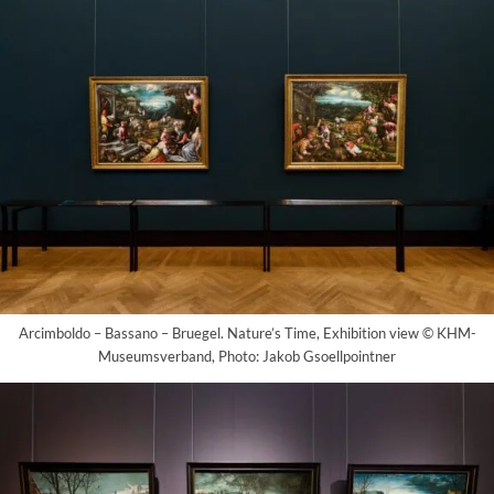
Arcimboldo – Bassano – Bruegel. Nature’s Time, Exhibition view © KHM-
Museumsverband, Photo: Jakob Gsoellpointner