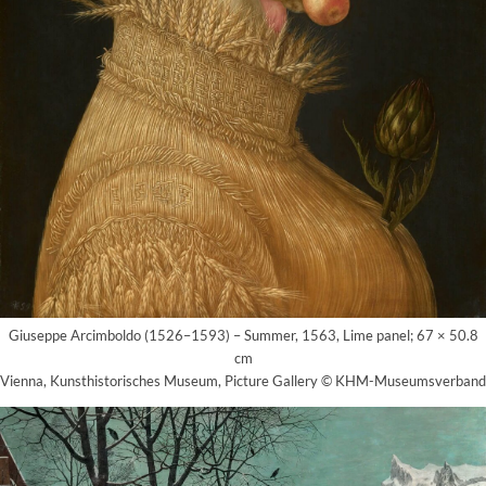
Giuseppe Arcimboldo (1526–1593) – Summer, 1563, Lime panel; 67 × 50.8
cm
Vienna, Kunsthistorisches Museum, Picture Gallery © KHM-Museumsverband