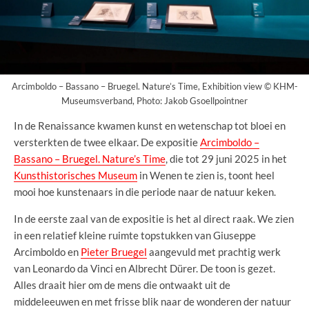
Arcimboldo – Bassano – Bruegel. Nature’s Time, Exhibition view © KHM-
Museumsverband, Photo: Jakob Gsoellpointner
In de Renaissance kwamen kunst en wetenschap tot bloei en
versterkten de twee elkaar. De expositie
Arcimboldo –
Bassano – Bruegel. Nature’s Time
, die tot 29 juni 2025 in het
Kunsthistorisches Museum
in Wenen te zien is, toont heel
mooi hoe kunstenaars in die periode naar de natuur keken.
In de eerste zaal van de expositie is het al direct raak. We zien
in een relatief kleine ruimte topstukken van Giuseppe
Arcimboldo en
Pieter Bruegel
aangevuld met prachtig werk
van Leonardo da Vinci en Albrecht Dürer. De toon is gezet.
Alles draait hier om de mens die ontwaakt uit de
middeleeuwen en met frisse blik naar de wonderen der natuur