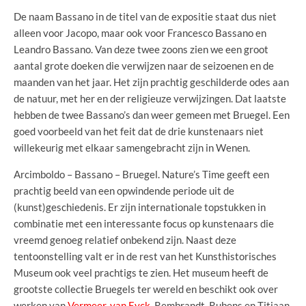
De naam Bassano in de titel van de expositie staat dus niet
alleen voor Jacopo, maar ook voor Francesco Bassano en
Leandro Bassano. Van deze twee zoons zien we een groot
aantal grote doeken die verwijzen naar de seizoenen en de
maanden van het jaar. Het zijn prachtig geschilderde odes aan
de natuur, met her en der religieuze verwijzingen. Dat laatste
hebben de twee Bassano’s dan weer gemeen met Bruegel. Een
goed voorbeeld van het feit dat de drie kunstenaars niet
willekeurig met elkaar samengebracht zijn in Wenen.
Arcimboldo – Bassano – Bruegel. Nature’s Time geeft een
prachtig beeld van een opwindende periode uit de
(kunst)geschiedenis. Er zijn internationale topstukken in
combinatie met een interessante focus op kunstenaars die
vreemd genoeg relatief onbekend zijn. Naast deze
tentoonstelling valt er in de rest van het Kunsthistorisches
Museum ook veel prachtigs te zien. Het museum heeft de
grootste collectie Bruegels ter wereld en beschikt ook over
werken van
Vermeer
,
van Eyck
, Rembrandt, Rubens en Titiaan.