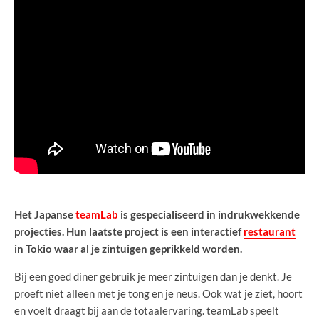
Het Japanse
teamLab
is gespecialiseerd in indrukwekkende
projecties. Hun laatste project is een interactief
restaurant
in Tokio waar al je zintuigen geprikkeld worden.
Bij een goed diner gebruik je meer zintuigen dan je denkt. Je
proeft niet alleen met je tong en je neus. Ook wat je ziet, hoort
en voelt draagt bij aan de totaalervaring. teamLab speelt