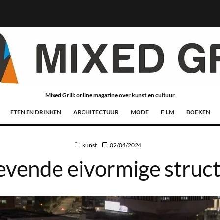
Mixed Grill: online magazine over kunst en cultuur
ETEN EN DRINKEN
ARCHITECTUUR
MODE
FILM
BOEKEN
kunst
02/04/2024
evende eivormige struc