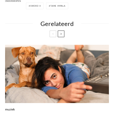
ONDERWERPEN
SWORD II
TAME IMPALA
Gerelateerd
muziek