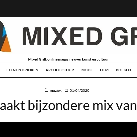
Mixed Grill: online magazine over kunst en cultuur
ETEN EN DRINKEN
ARCHITECTUUR
MODE
FILM
BOEKEN
muziek
01/04/2020
aakt bijzondere mix van