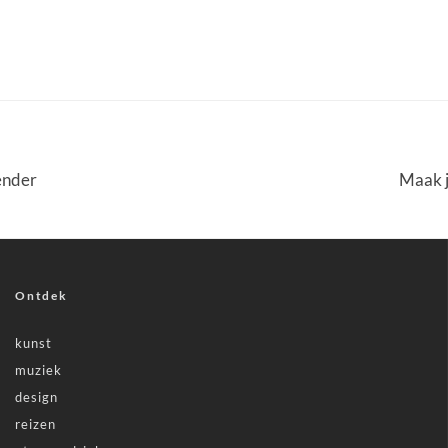
Fender
Maak j
Ontdek
kunst
muziek
design
reizen