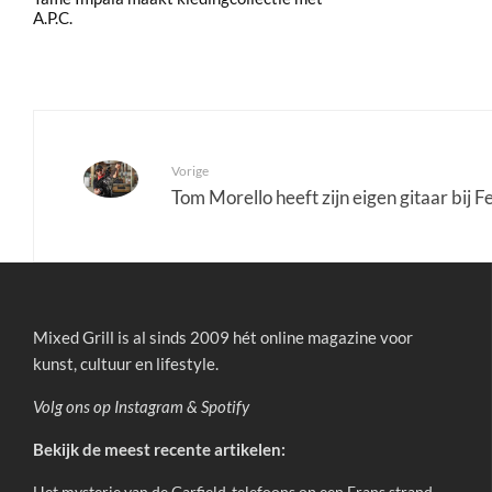
A.P.C.
Vorige
Tom Morello heeft zijn eigen gitaar bij 
Mixed Grill is al sinds 2009 hét online magazine voor
kunst, cultuur en lifestyle.
Volg ons op
Instagram
&
Spotify
Bekijk de meest recente artikelen:
Het mysterie van de Garfield-telefoons op een Frans strand