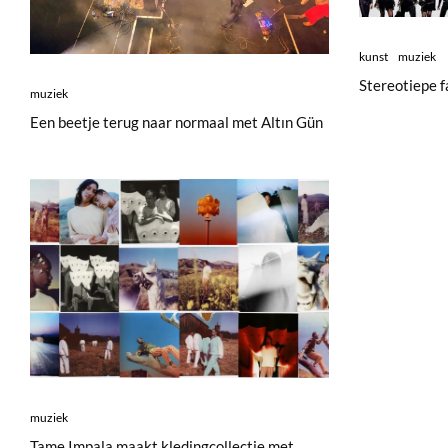
kunst
muziek
Stereotiepe f
muziek
Een beetje terug naar normaal met Altın Gün
muziek
Tame Impala maakt kledingcollectie met