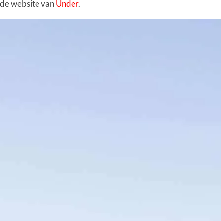
 de website van
Under
.