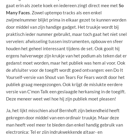
gaat erin als zoete koek en iedereen zingt direct mee met
So
Many Faces
. Zowel uptempo tracks als een enkel
zwijmelnummer blijkt prima in elkaar gezet te kunnen worden
door middel van zijn handige gadget. Het truukje wordt bij
praktisch ieder nummer gebruikt, maar toch gaat het niet snel
vervelen: afwisseling tussen instrumenten, opbouw en sfeer
houden het geheel interessant tijdens de set. Ook gooit hij
ergens halverwege zijn krukje van het podium als teken dat er
gedanst moet worden, maar het publiek was hem al voor. Ook
de afsluiter voor de toegift wordt goed ontvangen: een Do It
Yourself-versie van Shout van Tears For Fears wordt door het
publiek graag meegezongen. Ook krijgt de mislukte eerdere
versie van C’mon Talk een geslaagde herkansing in de toegift.
Deze meneer weet wel hoe hij zijn publiek moet pleasen!
Ja, het lijkt misschien alsof Bernhoft zijn bekendheid heeft
gekregen door middel van een ordinair truukje. Maar deze
man heeft veel meer te bieden dan enkel handig gebruik van
electronica: Tel er zijn indrukwekkende gitaar- en