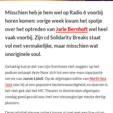
Misschien heb je hem wel op Radio 6 voorbij
horen komen: vorige week kwam het spotje
over het optreden van
Jarle Bernhoft
wel heel
vaak voorbij. Zijn cd Solidarity Breaks staat
vol met vermakelijke, maar misschien wat
onoriginele soul.
Gelukkig kun je dat van zijn liveshows niet zeggen: op het
podium ontpopt deze Noor zich tot een one-man copy/paste
versie van
Jamie Lidell
. Op de afgelopen editie van
North Sea
Jazz
was hij al een populaire bezienswaardigheid, en daarom is
het niet gek dat het MC Theater in Amsterdam afgelopen
zondag goed gevuld was met een nieuwsgierige meute dertig-
plussers.
Deze relatief nieuwe artiest kwam al snel met een live-cd op