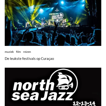
muziek
film
reizen
De leukste festivals op Curaçao