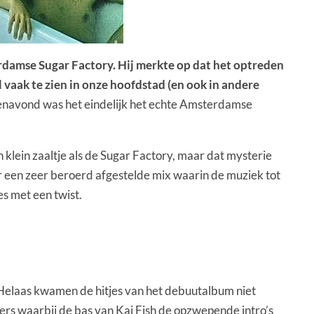
damse Sugar Factory. Hij merkte op dat het optreden
 vaak te zien in onze hoofdstad (en ook in andere
renavond was het eindelijk het echte Amsterdamse
klein zaaltje als de Sugar Factory, maar dat mysterie
r een zeer beroerd afgestelde mix waarin de muziek tot
es met een twist.
 Helaas kwamen de hitjes van het debuutalbum niet
ers waarbij de bas van Kai Fish de opzwepende intro’s