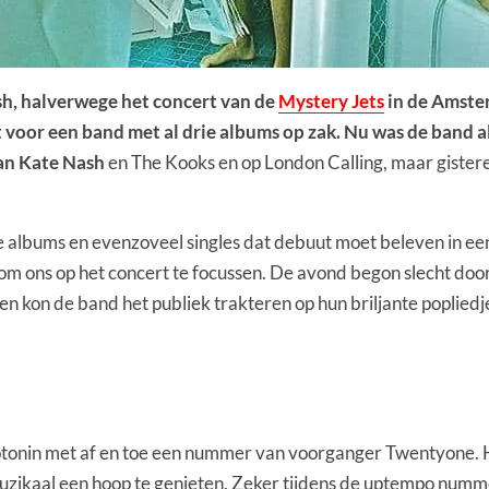
sh, halverwege het concert van de
Mystery Jets
in de Amster
 voor een band met al drie albums op zak. Nu was de band al
van
Kate Nash
en The Kooks en op London Calling, maar giste
 albums en evenzoveel singles dat debuut moet beleven in een 
om ons op het concert te focussen. De avond begon slecht doo
 en kon de band het publiek trakteren op hun briljante popliedj
Serotonin met af en toe een nummer van voorganger Twentyone.
muzikaal een hoop te genieten. Zeker tijdens de uptempo numm