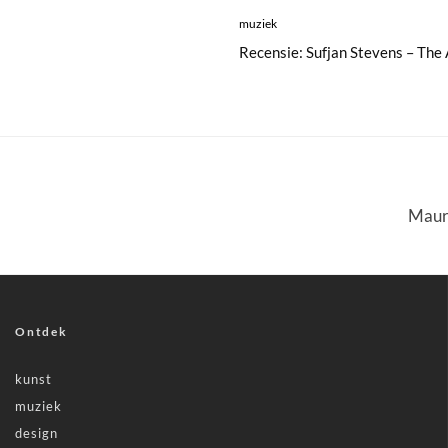
muziek
Recensie: Sufjan Stevens – The 
Mauri
Ontdek
kunst
muziek
design