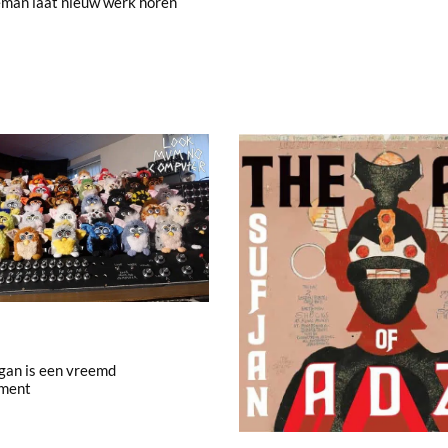
eman laat nieuw werk horen
gan is een vreemd
ument