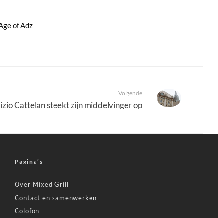
Age of Adz
Volgende
zio Cattelan steekt zijn middelvinger op
Pagina’s
Over Mixed Grill
Contact en samenwerken
Colofon