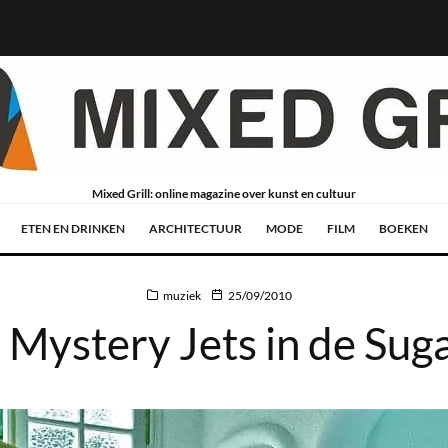
Mixed Grill: online magazine over kunst en cultuur
ETEN EN DRINKEN
ARCHITECTUUR
MODE
FILM
BOEKEN
muziek
25/09/2010
 Mystery Jets in de Sug