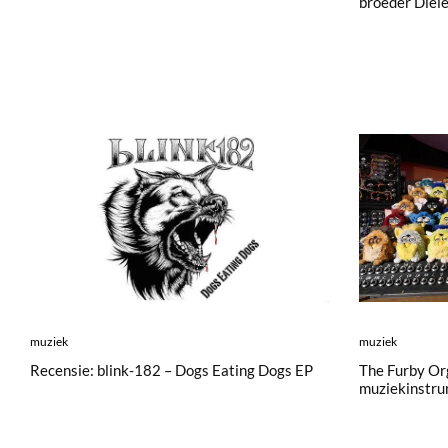
broeder Diel
muziek
muziek
Recensie: blink-182 – Dogs Eating Dogs EP
The Furby Or
muziekinstr