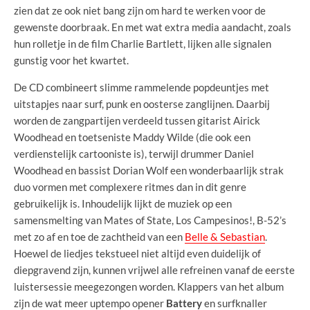
zien dat ze ook niet bang zijn om hard te werken voor de
gewenste doorbraak. En met wat extra media aandacht, zoals
hun rolletje in de film Charlie Bartlett, lijken alle signalen
gunstig voor het kwartet.
De CD combineert slimme rammelende popdeuntjes met
uitstapjes naar surf, punk en oosterse zanglijnen. Daarbij
worden de zangpartijen verdeeld tussen gitarist Airick
Woodhead en toetseniste Maddy Wilde (die ook een
verdienstelijk cartooniste is), terwijl drummer Daniel
Woodhead en bassist Dorian Wolf een wonderbaarlijk strak
duo vormen met complexere ritmes dan in dit genre
gebruikelijk is. Inhoudelijk lijkt de muziek op een
samensmelting van Mates of State, Los Campesinos!, B-52’s
met zo af en toe de zachtheid van een
Belle & Sebastian
.
Hoewel de liedjes tekstueel niet altijd even duidelijk of
diepgravend zijn, kunnen vrijwel alle refreinen vanaf de eerste
luistersessie meegezongen worden. Klappers van het album
zijn de wat meer uptempo opener
Battery
en surfknaller