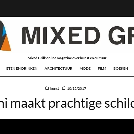
Mixed Grill: online magazine over kunst en cultuur
ETEN EN DRINKEN
ARCHITECTUUR
MODE
FILM
BOEKEN
kunst
10/12/2017
i maakt prachtige schild