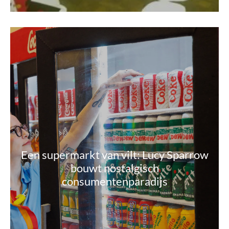
Een supermarkt van vilt: Lucy Sparrow
bouwt nostalgisch
consumentenparadijs