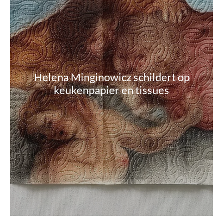
Helena Minginowicz schildert op
keukenpapier en tissues