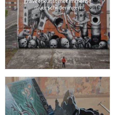
graveerkunst met immense
muurschilderingen