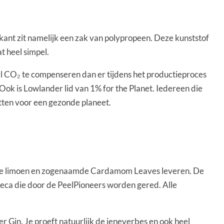
enkant zit namelijk een zak van polypropeen. Deze kunststof
at heel simpel.
el CO₂ te compenseren dan er tijdens het productieproces
. Ook is Lowlander lid van 1% for the Planet. Iedereen die
etten voor een gezonde planeet.
 de limoen en zogenaamde Cardamom Leaves leveren. De
oreca die door de PeelPioneers worden gered. Alle
er Gin. Je proeft natuurlijk de jeneverbes en ook heel