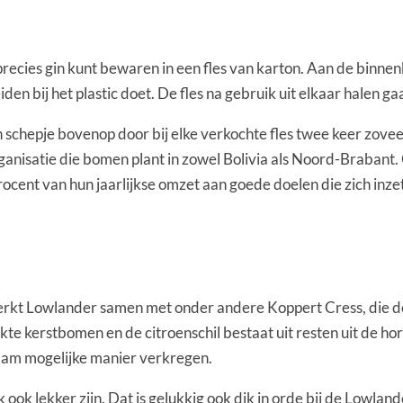
u precies gin kunt bewaren in een fles van karton. Aan de binn
den bij het plastic doet. De fles na gebruik uit elkaar halen ga
n schepje bovenop door bij elke verkochte fles twee keer zove
 organisatie die bomen plant in zowel Bolivia als Noord-Brabant
procent van hun jaarlijkse omzet aan goede doelen die zich inz
werkt Lowlander samen met onder andere Koppert Cress, die
kte kerstbomen en de citroenschil bestaat uit resten uit de h
zaam mogelijke manier verkregen.
ook lekker zijn. Dat is gelukkig ook dik in orde bij de Lowland