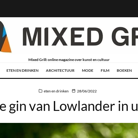
Mixed Grill: online magazine over kunst en cultuur
ETEN EN DRINKEN
ARCHITECTUUR
MODE
FILM
BOEKEN
eten en drinken
28/06/2022
gin van Lowlander in u