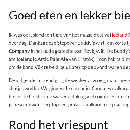
Goed eten en lekker bie
Ik was op IJsland ten tijde van het muziekfestival
Iceland
overdag. Dankzij deze Stopover Buddy’s wist ik in korte ti
Company
in het oude gedeelte van Reykjavik. De Buddy’s 
(de
Icelandic Artic Pale Ale
van Einstök). Toen het na din
om de band Vök te bekijken. Later op de avond waren de S
De volgende ochtend ging de wekker al vroeg, maar met e
shotjes wodka. We gingen de natuur in. Omdat we allema
het korte tijdsbestek was er gelukkig wel ruimte voor een 
je besneeuwde bergtoppen, geisers, vulkanen en prachti
Rond het vriespunt