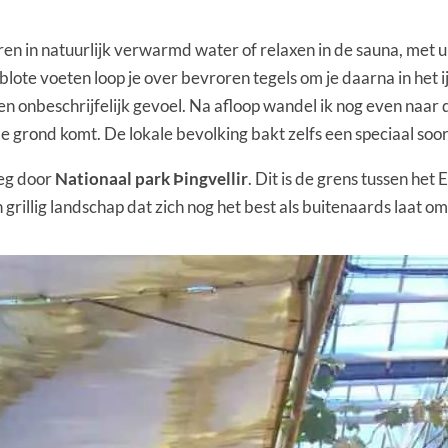
ren in natuurlijk verwarmd water of relaxen in de sauna, met ui
e blote voeten loop je over bevroren tegels om je daarna in het
een onbeschrijfelijk gevoel. Na afloop wandel ik nog even na
de grond komt. De lokale bevolking bakt zelfs een speciaal soo
eg door
Nationaal park Þingvellir
. Dit is de grens tussen he
 grillig landschap dat zich nog het best als buitenaards laat om