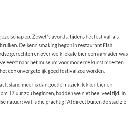
zelschap op. Zowel ’s avonds, tijdens het festival, als
 gebruiken. De kennismaking begon in restaurant
Fish
andse gerechten en over welk lokale bier een aanrader was
dat we eerst naar het museum voor moderne kunst moesten
et een onvergetelijk goed festival zou worden.
t IJsland meer is dan goede muziek, lekker bier en
 om 17 uur zou beginnen, hadden we niet heel veel tijd. In
e natuur: wat is die prachtig! Al direct buiten de stad zie