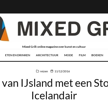
Mixed Grill: online magazine over kunst en cultuur
ETEN EN DRINKEN
ARCHITECTUUR
MODE
FILM
BOEKEN
reizen
11/12/2016
 van IJsland met een St
Icelandair