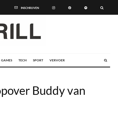
INSCHRIJVEN
GAMES
TECH
SPORT
VERVOER
opover Buddy van