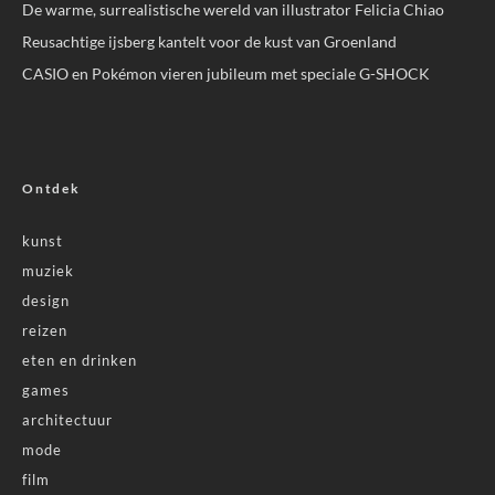
De warme, surrealistische wereld van illustrator Felicia Chiao
Reusachtige ijsberg kantelt voor de kust van Groenland
CASIO en Pokémon vieren jubileum met speciale G-SHOCK
Ontdek
kunst
muziek
design
reizen
eten en drinken
games
architectuur
mode
film