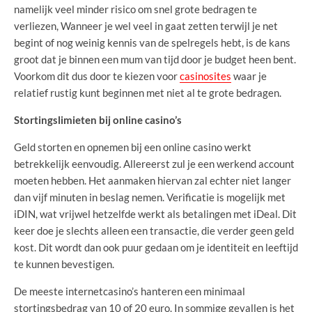
namelijk veel minder risico om snel grote bedragen te
verliezen, Wanneer je wel veel in gaat zetten terwijl je net
begint of nog weinig kennis van de spelregels hebt, is de kans
groot dat je binnen een mum van tijd door je budget heen bent.
Voorkom dit dus door te kiezen voor
casinosites
waar je
relatief rustig kunt beginnen met niet al te grote bedragen.
Stortingslimieten bij online casino’s
Geld storten en opnemen bij een online casino werkt
betrekkelijk eenvoudig. Allereerst zul je een werkend account
moeten hebben. Het aanmaken hiervan zal echter niet langer
dan vijf minuten in beslag nemen. Verificatie is mogelijk met
iDIN, wat vrijwel hetzelfde werkt als betalingen met iDeal. Dit
keer doe je slechts alleen een transactie, die verder geen geld
kost. Dit wordt dan ook puur gedaan om je identiteit en leeftijd
te kunnen bevestigen.
De meeste internetcasino’s hanteren een minimaal
stortingsbedrag van 10 of 20 euro. In sommige gevallen is het