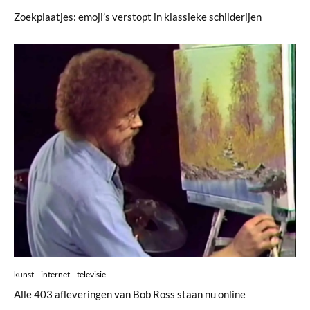
Zoekplaatjes: emoji’s verstopt in klassieke schilderijen
kunst
internet
televisie
Alle 403 afleveringen van Bob Ross staan nu online