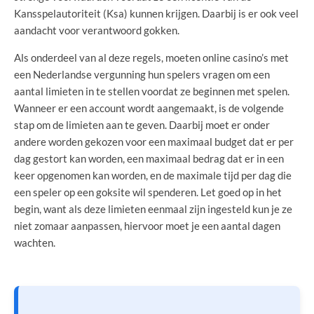
Kansspelautoriteit (Ksa) kunnen krijgen. Daarbij is er ook veel
aandacht voor verantwoord gokken.
Als onderdeel van al deze regels, moeten online casino’s met
een Nederlandse vergunning hun spelers vragen om een
aantal limieten in te stellen voordat ze beginnen met spelen.
Wanneer er een account wordt aangemaakt, is de volgende
stap om de limieten aan te geven. Daarbij moet er onder
andere worden gekozen voor een maximaal budget dat er per
dag gestort kan worden, een maximaal bedrag dat er in een
keer opgenomen kan worden, en de maximale tijd per dag die
een speler op een goksite wil spenderen. Let goed op in het
begin, want als deze limieten eenmaal zijn ingesteld kun je ze
niet zomaar aanpassen, hiervoor moet je een aantal dagen
wachten.