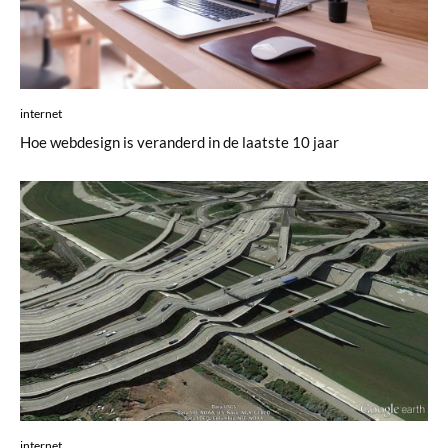
internet
Hoe webdesign is veranderd in de laatste 10 jaar
internet