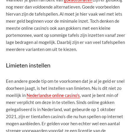
nog meer dan voldoende alternatieven. Goede voorbeelden
hiervan zijn de tafelspellen. Al moet je hier vaak wel met iets
meer geld beginnen voor de minimale inzet. Toch denken de
meeste online casino’s ook aan gokkers met een kleine
portemonnee, want op sommige tafels zijn inzetten vanaf zeer
lage bedragen al mogelijk. Daarbij zijn er van veel tafelspellen
meerdere varianten om uit te kiezen.
Limieten instellen
Een andere goede tip om te voorkomen dat je al je geld er snel
doorheen jaagt, is het instellen van limieten. Nu is dit niet zo
moeilijk in
Nederlandse online casino’s
, want je bent min of
meer verplicht om deze in te stellen. Sinds online gokken
gelegaliseerd is in Nederland, wat gebeurde op 1 oktober
2021, zijn er tientallen casino’s die nu hun spellen op internet
mogen aanbieden. Er gelden voor hen echter wel een aantal
strenge voorwaarden voordat ze een licentie van de