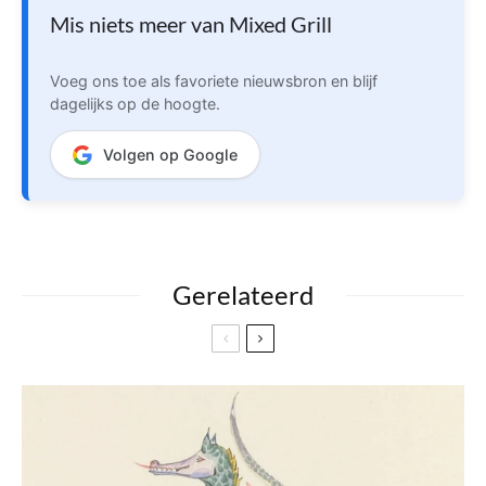
Mis niets meer van Mixed Grill
Voeg ons toe als favoriete nieuwsbron en blijf
dagelijks op de hoogte.
Volgen op Google
Gerelateerd