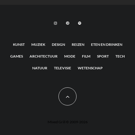
KUNST
MUZIEK
DESIGN
REIZEN
ETEN EN DRINKEN
GAMES
ARCHITECTUUR
MODE
FILM
SPORT
TECH
NATUUR
TELEVISIE
WETENSCHAP
MIxed Grill © 2009-2026