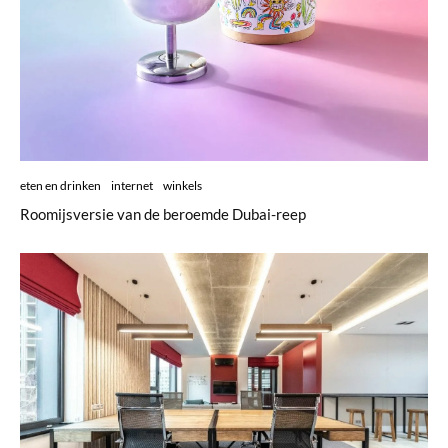
eten en drinken
internet
winkels
Roomijsversie van de beroemde Dubai-reep