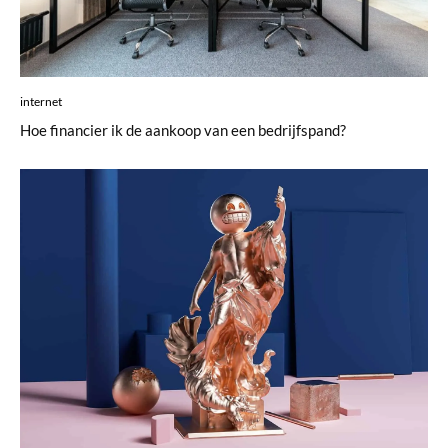
internet
Hoe financier ik de aankoop van een bedrijfspand?