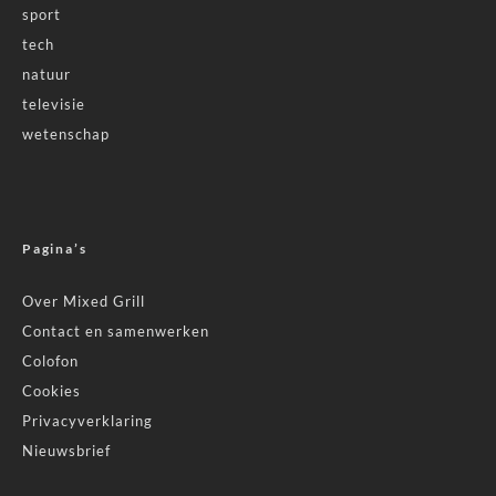
sport
tech
natuur
televisie
wetenschap
Pagina’s
Over Mixed Grill
Contact en samenwerken
Colofon
Cookies
Privacyverklaring
Nieuwsbrief