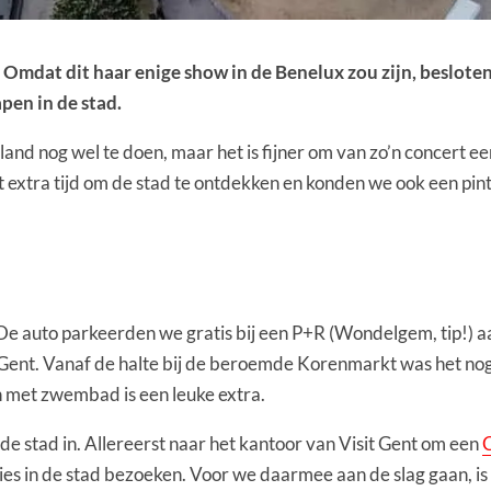
 Omdat dit haar enige show in de Benelux zou zijn, besloten
pen in de stad.
rland nog wel te doen, maar het is fijner om van zo’n concert 
extra tijd om de stad te ontdekken en konden we ook een pintj
 auto parkeerden we gratis bij een P+R (Wondelgem, tip!) aan
n Gent. Vanaf de halte bij de beroemde Korenmarkt was het no
n met zwembad is een leuke extra.
 de stad in. Allereerst naar het kantoor van Visit Gent om een
s in de stad bezoeken. Voor we daarmee aan de slag gaan, is he