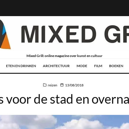
Mixed Grill: online magazine over kunst en cultuur
ETEN EN DRINKEN
ARCHITECTUUR
MODE
FILM
BOEKEN
reizen
13/08/2018
s voor de stad en overn