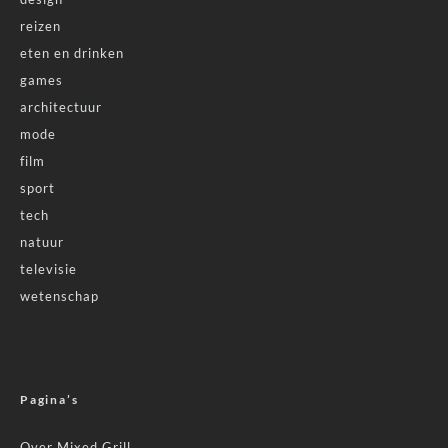
reizen
eten en drinken
games
architectuur
mode
film
sport
tech
natuur
televisie
wetenschap
Pagina’s
Over Mixed Grill