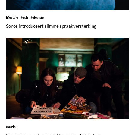
lifestyle
tech
televisie
Sonos introduceert slimme spraakversterking
muziek