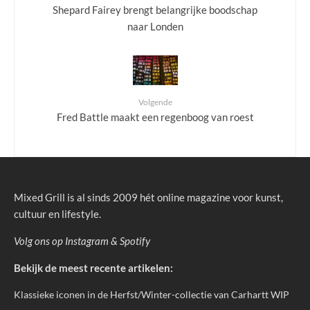
Shepard Fairey brengt belangrijke boodschap
naar Londen
Volgende
Fred Battle maakt een regenboog van roest
Mixed Grill is al sinds 2009 hét online magazine voor kunst,
cultuur en lifestyle.
Volg ons op
Instagram
&
Spotify
Bekijk de meest recente artikelen:
Klassieke iconen in de Herfst/Winter-collectie van Carhartt WIP